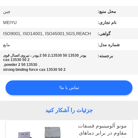
محل منبع:
چین
کنترل
کیفیت
نام تجاری:
MEIYU
گواهی:
ISO9001, ISO14001, ISO45001,SGS,REACH
با
شماره مدل:
مایع
ما
برجسته:
پودر 13530 50 2،13530 50 2 پودر ، نیروی اتصال قوی
cas 13530 50 2
تماس
,
,
13530 50 2 powder
strong binding force cas 13530 50 2
بگیرید
تماس با ما!
درخواست
نقل
جزئیات را آشکار کنید
قول
مونو آلومینیوم فسفات
مقاوم در برابر دماهای
نقشه