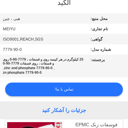
آلکید
کنترل
محل منبع:
هبی ، چین
کیفیت
نام تجاری:
MEIYU
با
گواهی:
ISO9001,REACH,SGS
ما
شماره مدل:
7779-90-0
تماس
برجسته:
25 کیلوگرم در هر کیسه روی و فسفات ، 7779-90-0 روی
و فسفات ، روی فسفات 7779-90-0
,
,
بگیرید
7779-90-0 zinc and phosphate
zn phosphate 7779-90-0
درخواست
تماس با ما!
نقل
قول
جزئیات را آشکار کنید
نقشه
فوسفات زنک EPMC