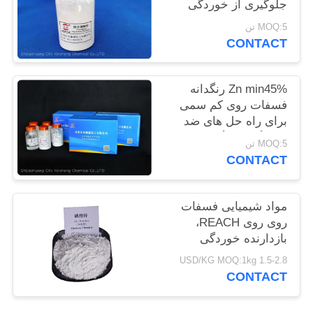
جلوگیری از خوردگی
سایت
فلزات و ضد شعله
MOQ:5 تن
CONTACT
PRIVACY
POLICY
Zn min45% رنگدانه
فسفات روی کم سمی
برای راه حل های ضد
خوردگی سازگار با محیط
MOQ:5 تن
زیست
CONTACT
مواد شیمیایی فسفات
روی روی REACH،
بازدارنده خوردگی
فسفات روی
1.5-2.8 USD/KG MOQ:1kg
CONTACT