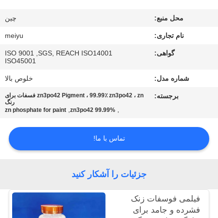
محل منبع:
چین
کنترل
کیفیت
نام تجاری:
meiyu
گواهی:
ISO 9001 ,SGS, REACH ISO14001
ISO45001
با
شماره مدل:
خلوص بالا
ما
برجسته:
zn3po42 Pigment ، 99.99٪ zn3po42 ، zn فسفات برای
تماس
رنگ
,
,
zn phosphate for paint
99.99% zn3po42
بگیرید
تماس با ما!
درخواست
نقل
جزئیات را آشکار کنید
قول
فیلمی فوسفات زنک
فشرده و جامد برای
نقشه