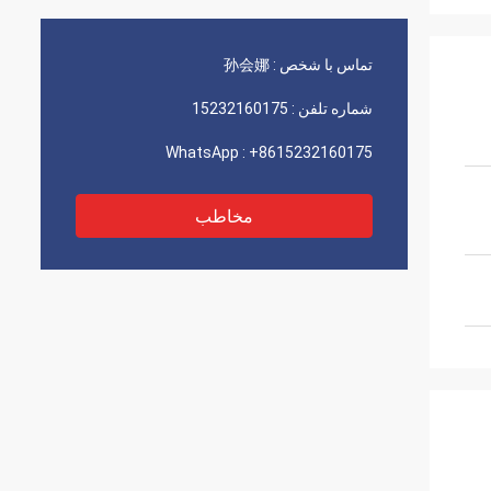
تماس با شخص :
孙会娜
شماره تلفن :
15232160175
WhatsApp :
+8615232160175
مخاطب