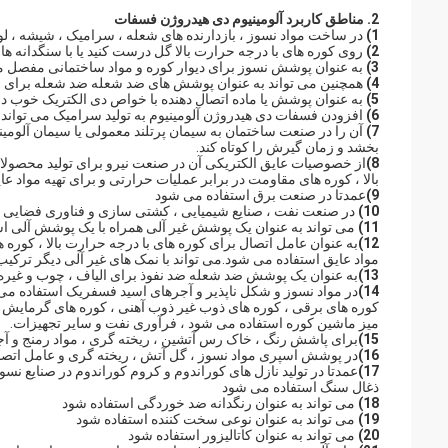
2. مناطق کاربرد آلومینیوم دی هیدروژن فسفات
1)
در ساخت مواد نسوز ، بازدارنده های شعله ، سرامیک ، شیشه ، لو
2)
روی کوره های با درجه حرارت بالا گل درست کنید یا با سنگدانه های 
3)
به عنوان پوشش نسوز برای دیوار کوره و مواد ساختمانی مفصل مقا
4)
همچنین می تواند به عنوان پوشش های ضد شعله ضد شعله برای الی
5)
به عنوان پوشش یا ماده اتصال دهنده با خواص دی الکتریک خوب در 
6)
افزودن فسفات دی هیدروژن آلومینیوم به تولید سرامیک می تواند
7)
آن را در صنعت ساختمان به سیمان پرتلند معمولی یا سیمان آلومین
بخشد و زمان گیرش را کوتاه کند.
8)
از خصوصیات عایق الکتریکی آن در صنعت نیرو برای تولید محصولات 
بالا ، کوره های مقاومت در برابر عملیات حرارتی و برای تهیه مواد ع
9)
عمدتا در صنعت برق استفاده می شود
10)
در صنعت نفت ، صنایع شیمیایی ، کشتی سازی و فناوری فضایی 
11)
می تواند به عنوان یک پوشش غیر آلی همراه با یک پوشش آلی اس
12)
به عنوان عامل اتصال برای کوره های با درجه حرارت بالا ، کوره ه
مواد عایق استفاده می شود.می تواند با نمک های غیر آلی دیگر ترکیب
13)
به عنوان یک پوشش ضد شعله ضد نفوذ برای الیاف ، چوب و غیره
14)
در مواد نسوز و شکل ناپذیر و آجرهای اسید فسفریک استفاده می شو
کوره های برقی ، کوره های ذوب غیر ذوب آهنی ، کوره های گرمایش ،
میز ماشین کوره استفاده می شود ، فرآوری نفت و سایر تجهیزات.
15)
برای پاشش رنگ ، خاک رس آتشین ، ریخته گری ، مواد رمنج و آ
16)
در پوشش اسپری مواد نسوز ، گل آتش ، ریخته گری و عامل اتصا
17)
عمدتا در تولید نازل های کوراندوم و کروم کوراندوم در صنایع نس
ذغال سنگ استفاده می شود
18)
می تواند به عنوان رنگدانه ضد خوردگی استفاده شود
19)
می تواند به عنوان نوعی سخت کننده استفاده شود
20)
می تواند به عنوان کاتالیزور استفاده شود