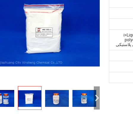
<i>Li
poly