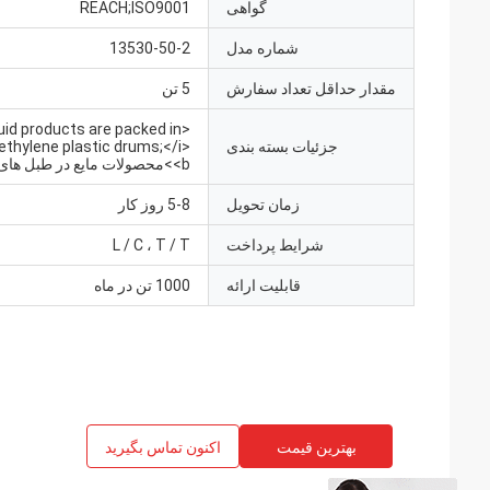
گواهی
REACH;ISO9001
شماره مدل
13530-50-2
مقدار حداقل تعداد سفارش
5 تن
quid products are packed in
جزئیات بسته بندی
ethylene plastic drums;</i>
<b>محصولات مایع در طبل های پلاستیکی
زمان تحویل
5-8 روز کار
شرایط پرداخت
L / C ، T / T
قابلیت ارائه
1000 تن در ماه
بهترین قیمت
اکنون تماس بگیرید