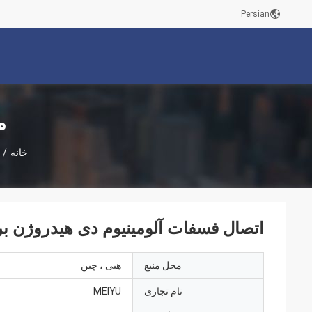
Persian
م
خانه
/
اتصال فسفات آلومینیوم دی هیدروژن بر
محل منبع
هبی ، چین
نام تجاری
MEIYU