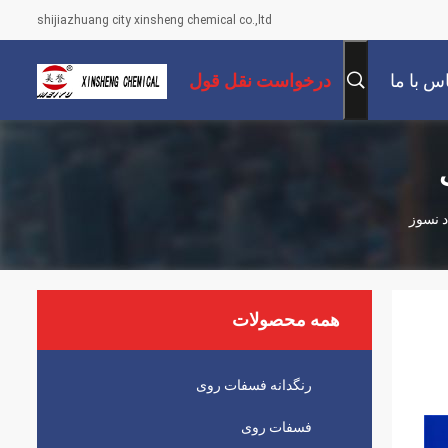
shijiazhuang city xinsheng chemical co.,ltd
س با ما
درخواست نقل قول
د نسوز
همه محصولات
رنگدانه فسفات روی
فسفات روی