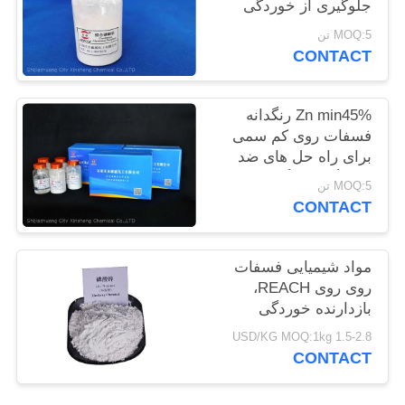
جلوگیری از خوردگی
سایت
فلزات و ضد شعله
MOQ:5 تن
CONTACT
PRIVACY
POLICY
Zn min45% رنگدانه
فسفات روی کم سمی
برای راه حل های ضد
خوردگی سازگار با محیط
MOQ:5 تن
زیست
CONTACT
مواد شیمیایی فسفات
روی روی REACH،
بازدارنده خوردگی
فسفات روی
1.5-2.8 USD/KG MOQ:1kg
CONTACT