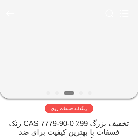
shijiazhuang
city
xinsheng
chemical
co.,ltd.
All
Rights
Reserved.
خونه
Developed
by
ECER
محصولات
ویدیو
درباره
ما
رنگدانه فسفات روی
تور
تخفیف بزرگ 99٪ CAS 7779-90-0 زنک
کارخانه
فسفات با بهترین کیفیت برای ضد