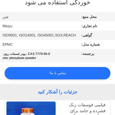
خوردگی استفاده می شود
کنترل
محل منبع:
چین
کیفیت
نام تجاری:
Meiyu
با
گواهی:
ISO9001, ISO14001, ISO45001,SGS,REACH
ما
شماره مدل:
EPMC
تماس
برجسته:
,
CAS 7779-90-0 ، پودر فسفات روی
zinc phosphate powder
بگیرید
تماس با ما!
درخواست
نقل
جزئیات را آشکار کنید
قول
فیلمی فوسفات زنک
فشرده و جامد برای
نقشه