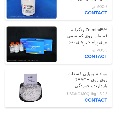
فلزات و ضد شعله
سایت
MOQ:5 تن
CONTACT
PRIVACY
Zn min45% رنگدانه
POLICY
فسفات روی کم سمی
برای راه حل های ضد
خوردگی سازگار با محیط
MOQ:5 تن
زیست
CONTACT
مواد شیمیایی فسفات
روی روی REACH،
بازدارنده خوردگی
فسفات روی
1.5-2.8 USD/KG MOQ:1kg
CONTACT