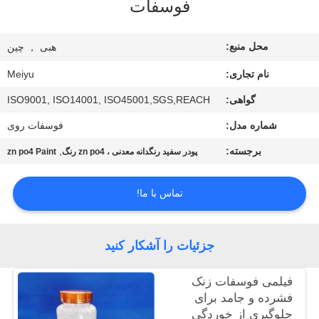
فوسفات
کنترل
محل منبع:
هبی ， چین
کیفیت
نام تجاری:
Meiyu
با
گواهی:
ISO9001, ISO14001, ISO45001,SGS,REACH
ما
شماره مدل:
فوسفات روی
تماس
برجسته:
,
پودر سفید رنگدانه معدنی ، zn po4 رنگ
zn po4 Paint
بگیرید
تماس با ما!
درخواست
نقل
جزئیات را آشکار کنید
قول
فیلمی فوسفات زنک
فشرده و جامد برای
نقشه
جلوگیری از خوردگی