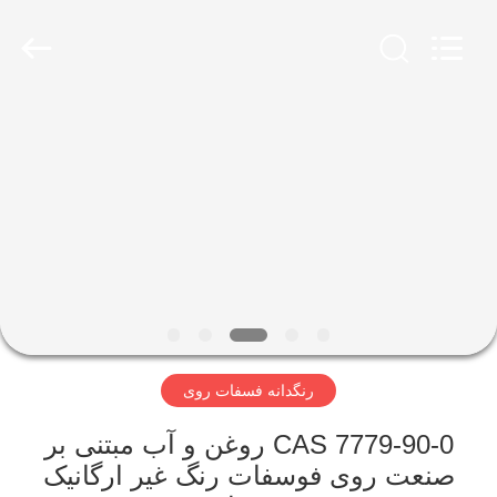
shijiazhuang
city
xinsheng
chemical
co.,ltd.
All
Rights
Reserved.
خونه
Developed
by
ECER
محصولات
ویدیو
درباره
ما
رنگدانه فسفات روی
تور
CAS 7779-90-0 روغن و آب مبتنی بر
کارخانه
صنعت روی فوسفات رنگ غیر ارگانیک