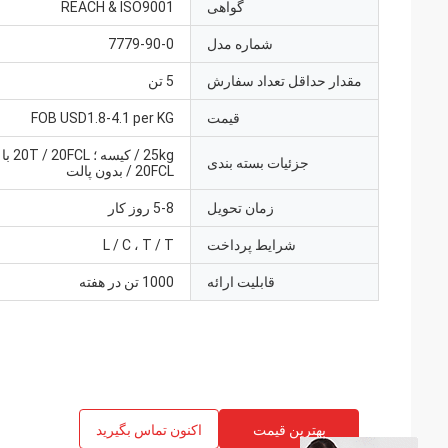
گواهی
REACH & ISO9001
شماره مدل
7779-90-0
مقدار حداقل تعداد سفارش
5 تن
قیمت
FOB USD1.8-4.1 per KG
جزئیات بسته بندی
/ 20FCL بدون پالت
زمان تحویل
5-8 روز کار
شرایط پرداخت
L / C ، T / T
قابلیت ارائه
1000 تن در هفته
بهترین قیمت
اکنون تماس بگیرید