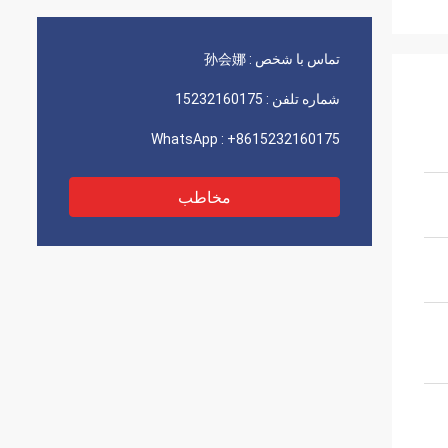
تماس با شخص :
孙会娜
شماره تلفن :
15232160175
WhatsApp :
+8615232160175
مخاطب