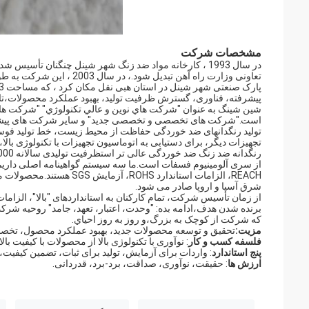
مشخصات شرکت
پیشرفته، فناوری، گسترش ظرفیت تولید، بهبود عملکرد محصولات،ت
شين شينگ به عنوان "شركت هاي نوين و عالي تکنولوژي" "شركت هاي
است."شرکت های تخصصی و تخصصی جدید" و سایر شرکت های پیشرفت
تولید رنگدانهای ضد خوردگی حفاظت از محیط زیست، خط تولید فوس
تجهیزات دیگر، برای دستیابی به اتوماسیون تجهیزات با تکنولوژی بالا
REACH، الزامات استاندارد
شرق آسیا و اروپا صادر می شود.
از زمان تأسیس شرکت، تمام کارکنان به استانداردهای "بالا"، الزاما
برنده شدن هدف،ادامه بده: "وحدت، اعتبار، تعهد، جامد" روحیه شر
که شرکت از کوچک به بزرگ،و روز به روز احياي.
مزیت:
تحقیق و توسعه محصولات جدید، بهبود عملکرد محصول، ت
فلسفه کسب و کار
: نوآوری با تکنولوژی بالا از محصولات با کیفیت با
پنج استاندارد
: واردات برای آزمایش، تولید برای ثبات، تضمین کیفیت،
ارزش ها
: حقیقت، نوآوری، صداقت، برد-برد، قدردانی.