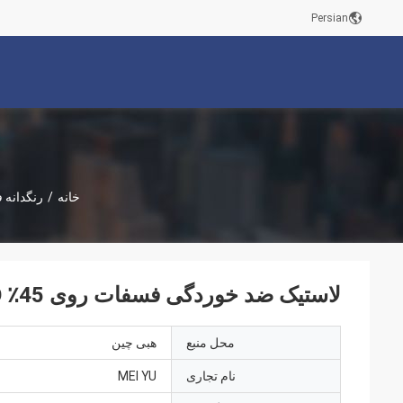
Persian
خانه
/
رنگدانه 
لاستیک ضد خوردگی فسفات روی 45٪ CAS NO 7779-90-0 Zn3 (PO4) 2.2H2O
محل منبع
هبی چین
نام تجاری
MEI YU