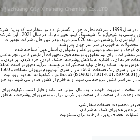
در سال 1993 ، کارخانه مواد ضد زنگ شهر شينل چنگنان تأسیس شد ، در سال 1999 ، شرکت تجارت خود را گسترش داد ،و افتخار شد که به یک 
تعاونی وزارت راه آهن تبدیل شود.، در سال 2003 ، این شرکت به طور رسمی به شیجیاژوانگ شینشینگ کیمیا تغییر نام د
پارک صنعتی شهر شینل در استان هبی نقل مکان کرد ، که مساحت 13 کیلومتری را پوشش می دهد.620 متر مربع، و در عین حال، شرکت تجهیزات
ا محصولات به خوبی در سراسر جهان بفروشند.
 کوچک و متوسط و مبتنی بر علم و تکنولوژي استان هبي" شناخته شده
هشرکت دارای تیم تحقیق و توسعه قوی، تجهیزات آزمایش کامل، تجربه غنی 
فات حرفه ای،با اشاره به واکنش پیشرفته، خشک کردن، خرد کردن، پر کردن و
، هوش تولید، استانداردهای تولید سختگیرانه تر هستند، فرآیند دقیق تر است،عملک
از سری آلومینیوم فسفات است.ما سه سیستم گواهینامه اصلی داریم (ISO9001، ISO14001، ISO45001) که مطابق با گواهینامه اتحادیه اروپا ثبت
 ROHS، آزمایش SGS هستند.محصولات ما در سراسر کشور فروخته می شوند و به خارج از کشور صادر می شوند، به جن
ت "سخت"، مدیریت "خوب"، "به دنبال" موثر، صادقانه و قابل اعتماد، کیفیت برای
کت، وحدت، کار سخت، کار سخت، باز کردن بازار، و تلاش برای پیشرفت، به طور
خصص در محصولات فسفات سفارشی.
لا؛ برنده برنده برای کمک به شرکای
 عملیات انعطاف پذیر، کارخانه برای مسئولیت.