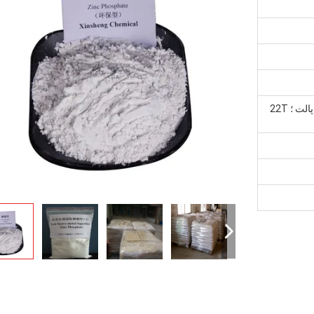
25kg / کیسه ؛ 20T / 20FCL با پالت ؛ 22T