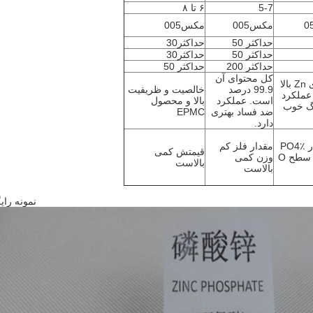
5-7
۶ تا ۸
مکس005
مکس005
حداکثر 50
حداکثر30
حداکثر 50
حداکثر30
حداکثر 200
حداکثر 50
کل محتوای آن
محتوای Zn بالا
99.9 درصد
خالصیت و ظریفیت
عملکرد
است. عملکرد
بالا و محصول
گ خوب
ضد فساد بهتری
EPMC
دارد.
و مقدار PO4٪
مقدار فلز کم
قیمتش کمی
مشابه سطح O
وزن کمی
بالاست
بالاست
نمونه رای