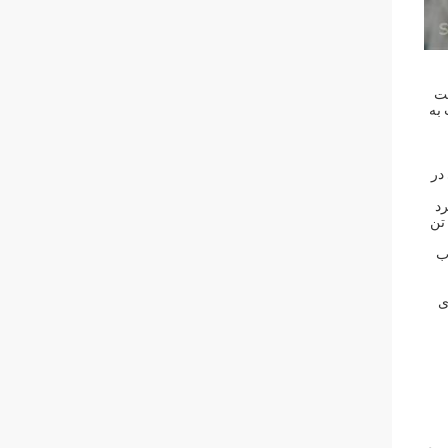
شرکت
اد. در سال 2021 ، این شرکت به
در
رد
رنگدانه ضد زنگ ضد خوردگی عالی تر استظرفیت تولیدی سالانه 3000 تن از سری زنک فسفات، 3600 تن از سری آلومینیوم تریپولی فسفات و 1500 تن
وب
ی