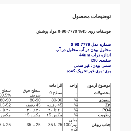
توضیحات محصول
فوسفات روی 45% 7779-90-0 مواد پوشش
شماره مدل 7779-90-0
محلول بودن در آب محلول در آب
اندازه ذرات 44um
سفیدی 90٪
سمی بودن: غیر سمی
بوی: بوی غیر تحریک کننده
موضوع آزمون
واحد
الزامات
سطح فوق
س
محصولات
-
سطح 0
ظریف
50.5%
سفیدی
%
80-90
80-90
80-90
Zn
%
45 دقیقه
45 دقیقه
0.5-52
PO4
%
۲۰ تا ۳۰
۲۰ تا ۳۰
۲۰ تا ۳۰
رطوبت
%
مکس ۱5
مکس ۱5
مکس ۱5
میلی
جذب روغن
لیتر/100
25 تا 35
25 تا 35
25 تا 35
گرم