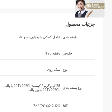
جزئیات محصول
طبقه بندی
عامل کمکی شیمیایی، سولفات
خلوص
دقیقه 95%
نوع
نمک روی
25 کیلوگرم / کیسه؛ 20T/20FCL با پالت؛
نوع بسته بندی
22T/20FCL بدون پالت
Zn3(PO4)2.2H2O
MF