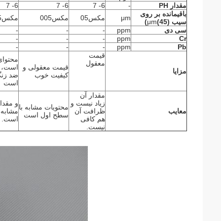
مقدار PH
-
6- 7
6- 7
6- 7
باقیمانده بر روی
μm
مکس05
مکس005
مکس05
سیب (45)
μm
)
سی دی
ppm
-
-
-
-
-
-
ppm
Cr
-
-
-
ppm
Pb
قیمت
معقول
قیمت معقولی و
است، 
مزایا
کیفیت خوب
ضد زن
است
مقدار آن
زیاد نیست و
محتويات مشابه با
معایب
ظرافت آن
سطح اول است
هم کافی
است.
نیست.