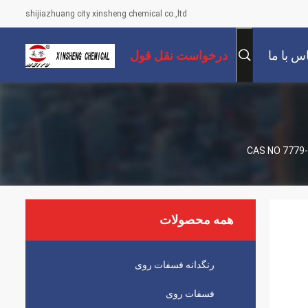
shijiazhuang city xinsheng chemical co.,ltd
س با ما
درخواست نقل قول
همه محصولات
رنگدانه فسفات روی
فسفات روی