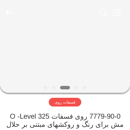
city
xinsheng
chemical
co.,ltd.
All
Rights
Reserved.
Developed
خونه
by
ECER
محصولات
ویدیو
درباره
ما
فسفات روی
تور
7779-90-0 روی فسفات O -Level 325
کارخانه
مش برای رنگ و روکشهای مبتنی بر حلال