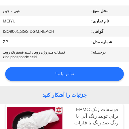
محل منبع:
هبی ، چین
کنترل
کیفیت
نام تجاری:
MEIYU
گواهی:
ISO9001,SGS,DGM,REACH
با
شماره مدل:
ZP
ما
برجسته:
,
فسفات هیدروژن روی ، اسید فسفریک روی
zinc phosphoric acid
تماس
بگیرید
تماس با ما!
درخواست
جزئیات را آشکار کنید
نقل
قول
فوسفات زنک EPMC
برای تولید رنگ آبی با
رنگ ضد زنگ با فلزات
نقشه