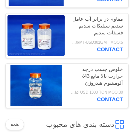
سایت
مقاوم در برابر آب عامل
PRIVACY
سدیم سیلیکات سدیم
فسفات سدیم
POLICY
USD2800/MT-USD3010/MT MOQ:5 تن
CONTACT
خلوص چسب درجه
حرارت بالا مایع 43٪
آلومینیوم هیدروژن
فسفات
USD 1300 TON MOQ:30 کیلوگرم
CONTACT
دسته بندی های محبوب
همه