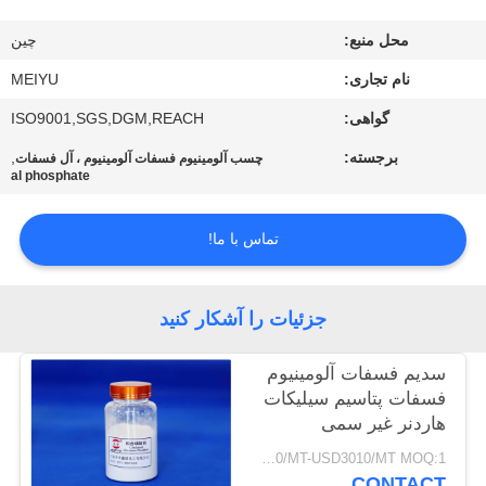
محل منبع:
چين
کنترل
کیفیت
نام تجاری:
MEIYU
گواهی:
ISO9001,SGS,DGM,REACH
با
برجسته:
,
چسب آلومینیوم فسفات آلومینیوم ، آل فسفات
al phosphate
ما
تماس
تماس با ما!
بگیرید
جزئیات را آشکار کنید
درخواست
نقل
سدیم فسفات آلومینیوم
فسفات پتاسیم سیلیکات
قول
هاردنر غیر سمی
USD2800/MT-USD3010/MT MOQ:1 کیلوگرم
نقشه
CONTACT