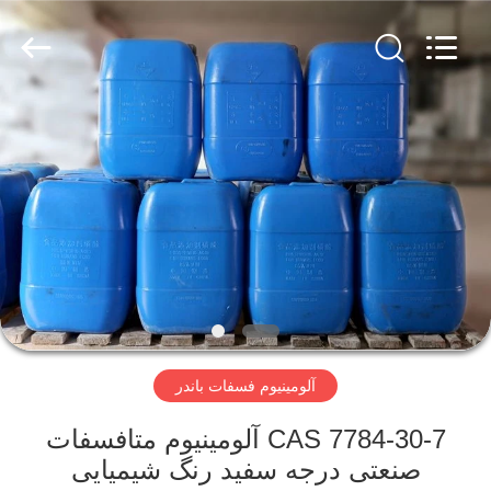
city
xinsheng
chemical
co.,ltd.
All
Rights
Reserved.
Developed
خونه
by
ECER
محصولات
ویدیو
درباره
ما
آلومینیوم فسفات باندر
تور
CAS 7784-30-7 آلومینیوم متافسفات
کارخانه
صنعتی درجه سفید رنگ شیمیایی