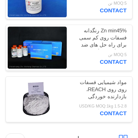
فلزات و ضد شعله
MOQ:5 تن
سایت
CONTACT
PRIVACY
Zn min45% رنگدانه
POLICY
فسفات روی کم سمی
برای راه حل های ضد
خوردگی سازگار با محیط
MOQ:5 تن
زیست
CONTACT
مواد شیمیایی فسفات
روی روی REACH،
بازدارنده خوردگی
فسفات روی
1.5-2.8 USD/KG MOQ:1kg
CONTACT