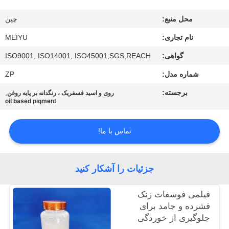
محل منبع:
چين
کنترل
کیفیت
نام تجاری:
MEIYU
گواهی:
ISO9001, ISO14001, ISO45001,SGS,REACH
با
شماره مدل:
ZP
ما
برجسته:
,
روی و اسید فسفریک ، رنگدانه بر پایه روغن
oil based pigment
تماس
بگیرید
تماس با ما!
درخواست
جزئیات را آشکار کنید
نقل
قول
فیلمی فوسفات زنک
فشرده و جامد برای
جلوگیری از خوردگی
نقشه