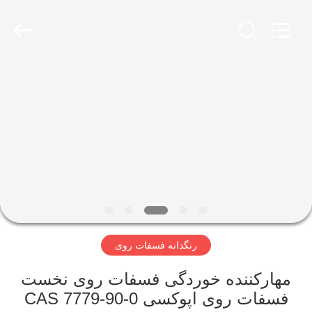
shijiazhuang
city
xinsheng
chemical
co.,ltd.
All
Rights
Reserved.
خونه
Developed
by
ECER
محصولات
ویدیو
درباره
ما
رنگدانه فسفات روی
تور
مهارکننده خوردگی فسفات روی نخست
کارخانه
فسفات روی اپوکسی CAS 7779-90-0