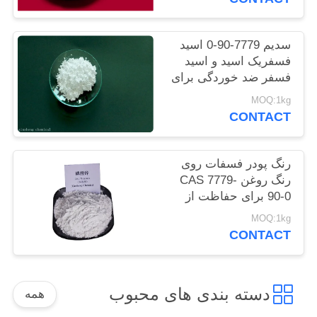
سایت
سدیم 7779-90-0 اسید
PRIVACY
فسفریک اسید و اسید
فسفر ضد خوردگی برای
POLICY
فولاد
MOQ:1kg
CONTACT
رنگ پودر فسفات روی
رنگ روغن CAS 7779-
90-0 برای حفاظت از
سازه های کشتی و فولاد
MOQ:1kg
CONTACT
دسته بندی های محبوب
همه