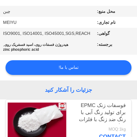
محل منبع:
چين
کنترل
کیفیت
نام تجاری:
MEIYU
گواهی:
ISO9001, ISO14001, ISO45001,SGS,REACH
با
برجسته:
,
هیدروژن فسفات روی، اسید فسفریک روی
zinc phosphoric acid
ما
تماس
تماس با ما!
بگیرید
جزئیات را آشکار کنید
درخواست
نقل
فوسفات زنک EPMC
برای تولید رنگ آبی با
قول
رنگ ضد زنگ با فلزات
سنگین کم
MOQ:1kg
نقشه
CONTACT