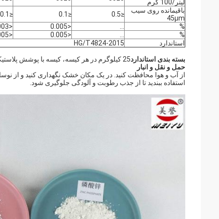
لیتر/100 گرم
باقیمانده روی سیب
≤0.1
≤0.1
≤0.5
45μm
<0.003
<0.005
...
%
<0.005
<0.005
...
%
استاندارد
HG/T4824-2015
بسته بندی استاندارد
25 کیلوگرم در هر کیسه، کیسه با پوشش پلاستیکی یا کیسه کاغذی کامپوزیت
حمل و نقل و انبار
از آب و هوا محافظت کنید. در یک مکان خشک نگهداری کنید و از نوسان
استفاده ببندید تا از جذب رطوبت و آلودگی جلوگیری شود.