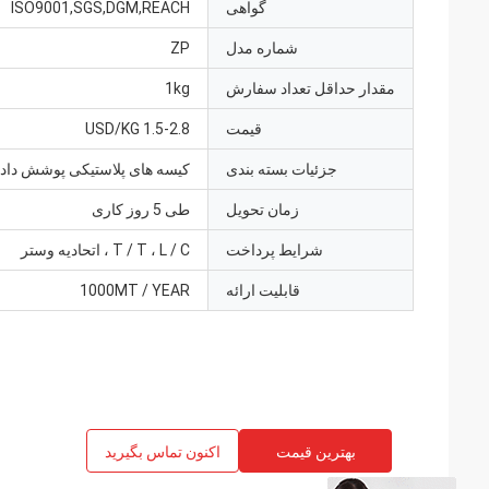
گواهی
ISO9001,SGS,DGM,REACH
شماره مدل
ZP
مقدار حداقل تعداد سفارش
1kg
قیمت
1.5-2.8 USD/KG
جزئیات بسته بندی
کیسه های پلاستیکی پوشش داد
زمان تحویل
طی 5 روز کاری
شرایط پرداخت
T / T ، L / C ، اتحادیه وستر
قابلیت ارائه
1000MT / YEAR
بهترین قیمت
اکنون تماس بگیرید