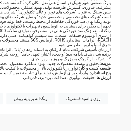
پیشرفته، فناوری، گسترش ظرفیت تولید، بهبود عملکرد محصولات،ت
شين شينگ به عنوان "شركت هاي نوين و عالي تکنولوژي" "شركت هاي
است."شرکت های تخصصی و تخصصی جدید" و سایر شرکت های پیشرفت
تولید رنگدانهای ضد خوردگی حفاظت از محیط زیست، خط تولید فوس
تجهیزات دیگر، برای دستیابی به اتوماسیون تجهیزات با تکنولوژی بالا
REACH، الزامات استاندارد
شرق آسیا و اروپا صادر می شود.
از زمان تأسیس شرکت، تمام کارکنان به استانداردهای "بالا"، الزاما
برنده شدن هدف،ادامه بده: "وحدت، اعتبار، تعهد، جامد" روحیه شر
که شرکت از کوچک به بزرگ،و روز به روز احياي.
مزیت:
تحقیق و توسعه محصولات جدید، بهبود عملکرد محصول، ت
فلسفه کسب و کار
: نوآوری با تکنولوژی بالا از محصولات با کیفیت با
پنج استاندارد
: واردات برای آزمایش، تولید برای ثبات، تضمین کیفیت،
ارزش ها
: حقیقت، نوآوری، صداقت، برد-برد، قدردانی.
روی و اسید فسفریک
رنگدانه بر پایه روغن