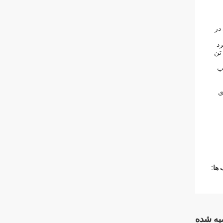
در
رد
رنگدانه ضد زنگ ضد خوردگی عالی تر استظرفیت تولیدی سالانه 3000 تن از سری زنک فسفات، 3600 تن از سری آلومینیوم تریپولی فسفات و 1500 تن
وب
ی
ها:
ه شده