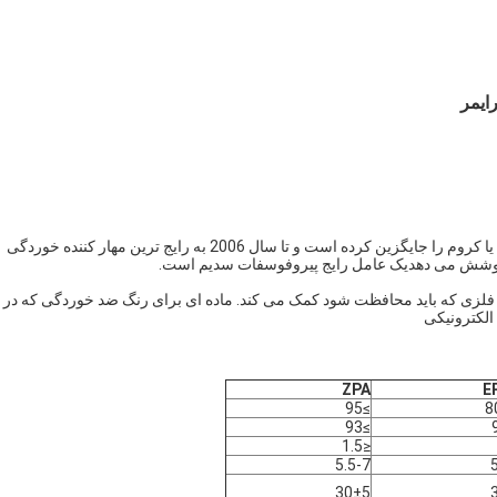
فسفات روی (Zn3 ((PO4) 2) تا حد زیادی مواد سمی مبتنی بر سرب یا کروم را جایگزین کرده است و تا سال 2006 به رایج ترین مهار کننده خوردگی
 پوشش می دهدیک عامل رایج پیروفوسفات سدیم است.
لزی که باید محافظت شود کمک می کند. ماده ای برای رنگ ضد خوردگی که در
الکترونیکی
ZPA
E
≥95
8
≥93
≤1.5
5.5-7
30±5