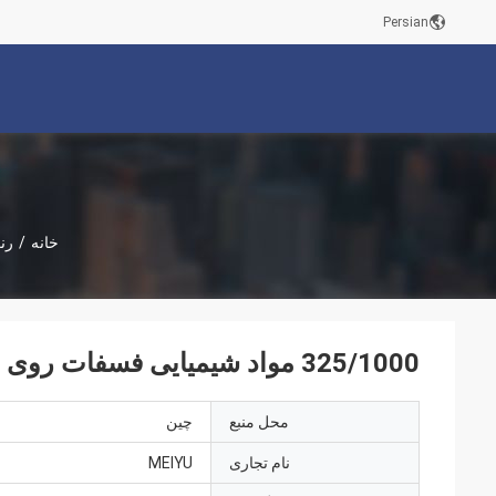
Persian
خانه
/
رن
325/1000 مواد شیمیایی فسفات روی روی مش مواد شیمیایی اسید
محل منبع
چين
نام تجاری
MEIYU