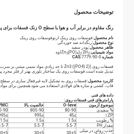
توضیحات محصول
رنگ مقاوم در برابر آب و هوا با سطح O زنک فسفات برای پرایمر
نام محصول:
فوسفات روی زینک ارتوفوسفات روی زینک
نوع محصول:
رنگدانه ضد خوردگی
ظاهر محصول:
پودر سفید
مواد شیمیایی:
·2H
)
(PO)
Zn
اوه
3
4
2
2
شماره CAS
.7779-90-0
تبدیل شده است.فوسفات روی یک ساختار بلوری بهتر از فلز مجرد
کاربرد محصول:
فسفات روی به تشکیل لایه غیرفعال سازی در سطح ف
قاب، کشتی و سازه های فولادی استفاده می شود.همچنین برای مواد 
داده های فنی
پارامترهای فنی فسفات روی:
موضوع آزمون
O-leve
خالصیت بالا
PMC
% سفیدی
80-90
805-90
0-90
≥995
≥995
≥45
ZP٪
% رطوبت
≤1.5
≤1.5
≤1.5
مقدار PH
5.5-7
5.5-7
5.5-7
جذب روغن در میلی
30±5
30±5
30±5