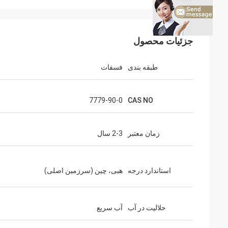
جزئیات محصول
طبقه بندی
فسفات
7779-90-0
CAS NO
زمان معتبر
2-3 سال
استاندارد درجه
هبی، چین (سرزمین اصلی)
حلالیت در آب
آب سریع