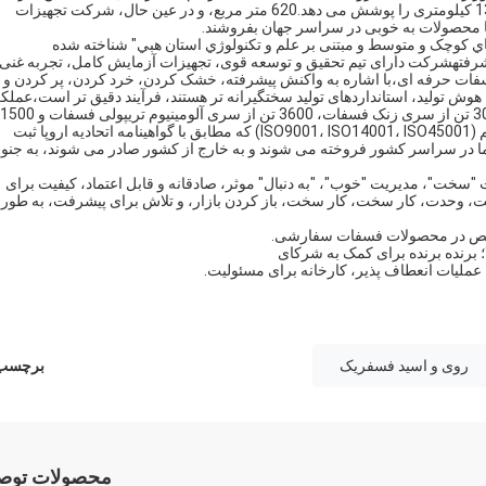
پارک صنعتی شهر شینل در استان هبی نقل مکان کرد ، که مساحت 13 کیلومتری را پوشش می دهد.620 متر مربع، و در عین حال، شرکت تجهیزات
ا محصولات به خوبی در سراسر جهان بفروشند.
 کوچک و متوسط و مبتنی بر علم و تکنولوژي استان هبي" شناخته شده
هشرکت دارای تیم تحقیق و توسعه قوی، تجهیزات آزمایش کامل، تجربه غنی 
فات حرفه ای،با اشاره به واکنش پیشرفته، خشک کردن، خرد کردن، پر کردن و
، هوش تولید، استانداردهای تولید سختگیرانه تر هستند، فرآیند دقیق تر است،عملک
از سری آلومینیوم فسفات است.ما سه سیستم گواهینامه اصلی داریم (ISO9001، ISO14001، ISO45001) که مطابق با گواهینامه اتحادیه اروپا ثبت
 ROHS، آزمایش SGS هستند.محصولات ما در سراسر کشور فروخته می شوند و به خارج از کشور صادر می شوند، به جن
ت "سخت"، مدیریت "خوب"، "به دنبال" موثر، صادقانه و قابل اعتماد، کیفیت برای
کت، وحدت، کار سخت، کار سخت، باز کردن بازار، و تلاش برای پیشرفت، به طور
خصص در محصولات فسفات سفارشی.
لا؛ برنده برنده برای کمک به شرکای
 عملیات انعطاف پذیر، کارخانه برای مسئولیت.
روی و اسید فسفریک
برچسب 
محصولات توصی