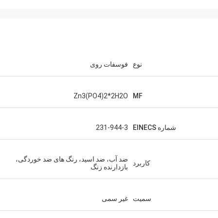
نوع
فوسفات روی
Zn3(PO4)2*2H2O
MF
شماره EINECS
231-944-3
ضد آب، ضد اسید، رنگ های ضد خوردگی،
کاربرد
بازدارنده زنگ
سمیت
غیر سمی