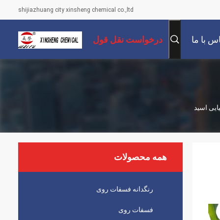
shijiazhuang city xinsheng chemical co.,ltd
س با ما
درخواست نقل قول
همه محصولات
رنگدانه فسفات روی
فسفات روی