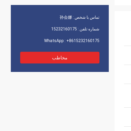
تماس با شخص :
孙会娜
شماره تلفن :
15232160175
WhatsApp :
+8615232160175
مخاطب