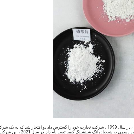
در سال 1993 ، کارخانه مواد ضد زنگ شهر شينل چنگنان تأسیس شد ، در سال 1999 ، شرکت تجارت خود را گسترش داد ،و افتخار شد که به یک 
تعاونی وزارت راه آهن تبدیل شود.، در سال 2003 ، این شرکت به طور رسمی به شیجیاژوانگ شینشینگ کیمیا تغییر نام د