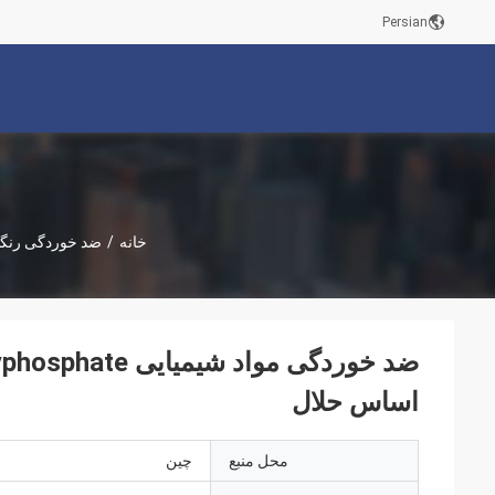
Persian
خانه
/
ضد خوردگی رنگدا
اساس حلال
محل منبع
چين