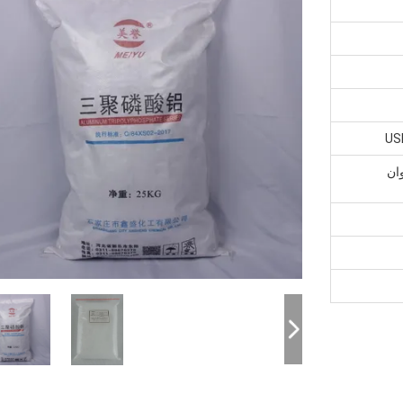
US
نوان