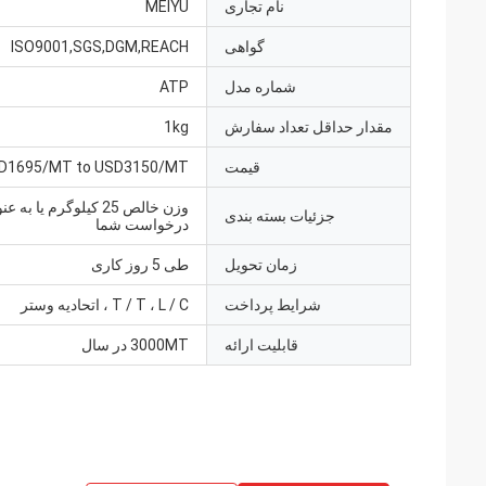
نام تجاری
MEIYU
گواهی
ISO9001,SGS,DGM,REACH
شماره مدل
ATP
مقدار حداقل تعداد سفارش
1kg
قیمت
D1695/MT to USD3150/MT
وزن خالص 25 کیلوگرم یا به ع
جزئیات بسته بندی
درخواست شما
زمان تحویل
طی 5 روز کاری
شرایط پرداخت
T / T ، L / C ، اتحادیه وستر
قابلیت ارائه
3000MT در سال