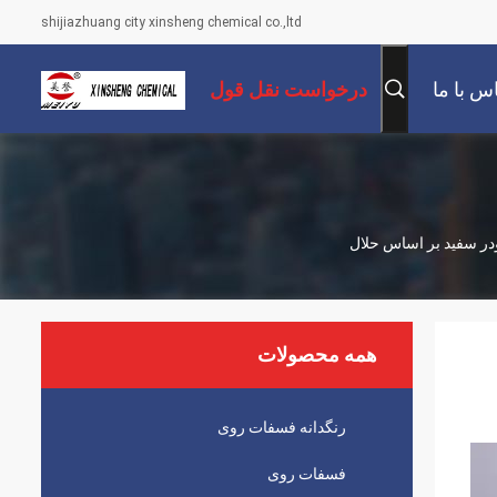
shijiazhuang city xinsheng chemical co.,ltd
س با ما
درخواست نقل قول
همه محصولات
رنگدانه فسفات روی
فسفات روی