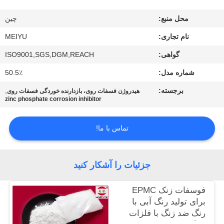
محل منبع:
چين
کنترل
کیفیت
نام تجاری:
MEIYU
گواهی:
ISO9001,SGS,DGM,REACH
با
شماره مدل:
50.5٪
ما
برجسته:
,
هیدروژن فسفات روی، بازدارنده خوردگی فسفات روی
zinc phosphate corrosion inhibitor
تماس
بگیرید
تماس با ما!
درخواست
جزئیات را آشکار کنید
نقل
قول
فوسفات زنک EPMC
برای تولید رنگ آبی با
رنگ ضد زنگ با فلزات
نقشه