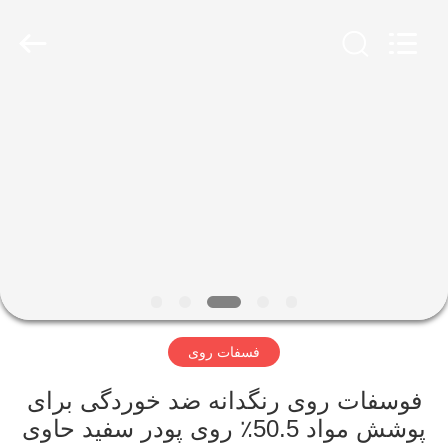
city
xinsheng
chemical
co.,ltd.
All
Rights
Reserved.
Developed
خونه
by
ECER
محصولات
ویدیو
درباره
ما
فسفات روی
تور
فوسفات روی رنگدانه ضد خوردگی برای
کارخانه
پوشش مواد 50.5٪ روی پودر سفید حاوی