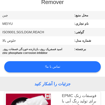
Remover
کنترل
محل منبع:
چين
کیفیت
نام تجاری:
MEIYU
با
گواهی:
ISO9001,SGS,DGM,REACH
ما
شماره مدل:
خلوص بالا
تماس
برجسته:
,
اسید فسفریک روی، بازدارنده خوردگی فسفات روی
zinc phosphate corrosion inhibitor
بگیرید
تماس با ما!
درخواست
نقل
جزئیات را آشکار کنید
قول
فوسفات زنک EPMC
برای تولید رنگ آبی با
نقشه