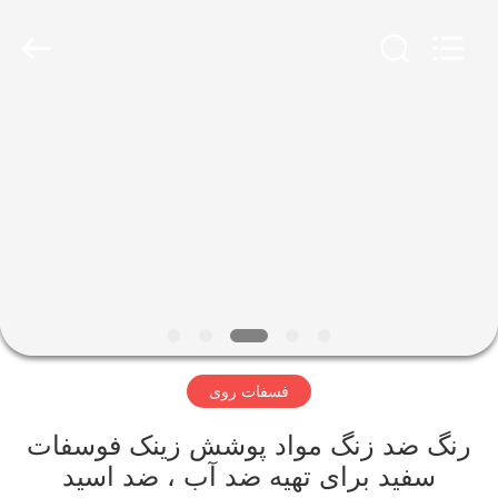
city
xinsheng
chemical
co.,ltd.
All
Rights
Reserved.
Developed
خونه
by
ECER
محصولات
ویدیو
درباره
ما
فسفات روی
تور
رنگ ضد زنگ مواد پوشش زینک فوسفات
کارخانه
سفید برای تهیه ضد آب ، ضد اسید