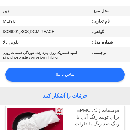
محل منبع:
چين
کنترل
کیفیت
نام تجاری:
MEIYU
گواهی:
ISO9001,SGS,DGM,REACH
با
شماره مدل:
خلوص بالا
ما
برجسته:
,
اسید فسفریک روی، بازدارنده خوردگی فسفات روی
zinc phosphate corrosion inhibitor
تماس
بگیرید
تماس با ما!
درخواست
جزئیات را آشکار کنید
نقل
قول
فوسفات زنک EPMC
برای تولید رنگ آبی با
رنگ ضد زنگ با فلزات
نقشه