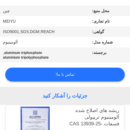
محل منبع:
چين
کنترل
کیفیت
نام تجاری:
MEIYU
گواهی:
ISO9001,SGS,DGM,REACH
با
شماره مدل:
آلومینیوم
ما
برجسته:
,
aluminum triphosphate
aluminium tripolyphosphate
تماس
بگیرید
تماس با ما!
درخواست
جزئیات را آشکار کنید
نقل
قول
ریشه های اصلاح شده
آلومینیوم تریپولی
فسفات CAS 13939-25-
نقشه