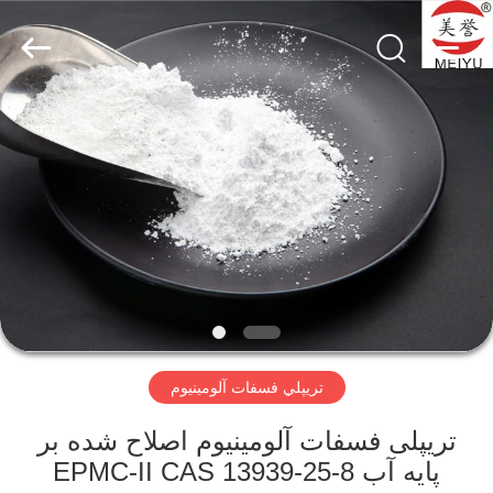
city
xinsheng
chemical
co.,ltd.
All
Rights
Reserved.
Developed
خونه
by
ECER
محصولات
ویدیو
درباره
ما
تريپلي فسفات آلومينيوم
تور
تریپلی فسفات آلومینیوم اصلاح شده بر
کارخانه
پایه آب EPMC-II CAS 13939-25-8