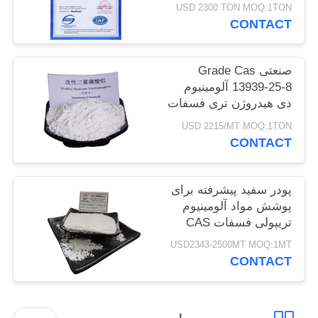
8 برای چسبندگی پوشش
USD 2300 TON MOQ:1TON
سایت
CONTACT
PRIVACY
صنعتی Grade Cas
POLICY
13939-25-8 آلومینیوم
دی هیدروژن تری فسفات
USD 2215/MT MOQ:1TON
CONTACT
پودر سفید پیشرفته برای
پوشش مواد آلومینیوم
تریپولی فسفات CAS
13939-25-8
USD2343-2500MT MOQ:1MT
CONTACT