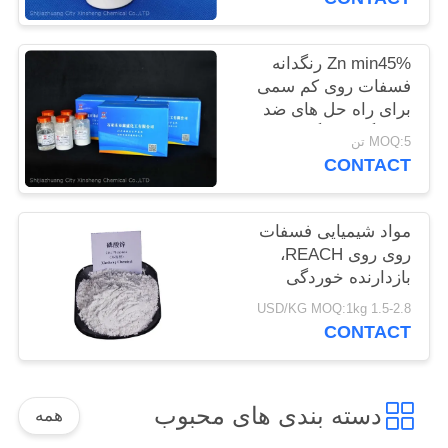
سایت
Zn min45% رنگدانه
PRIVACY
فسفات روی کم سمی
برای راه حل های ضد
POLICY
خوردگی سازگار با محیط
MOQ:5 تن
زیست
CONTACT
مواد شیمیایی فسفات
روی روی REACH،
بازدارنده خوردگی
فسفات روی
1.5-2.8 USD/KG MOQ:1kg
CONTACT
دسته بندی های محبوب
همه