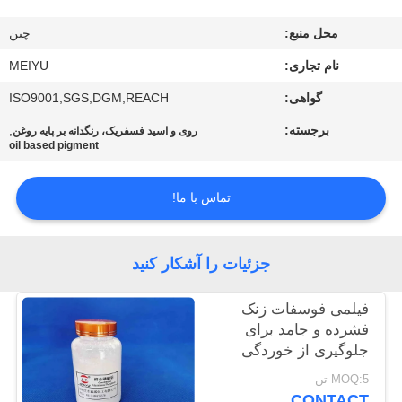
محل منبع:
چين
کنترل
کیفیت
نام تجاری:
MEIYU
گواهی:
ISO9001,SGS,DGM,REACH
با
برجسته:
,
روی و اسید فسفریک، رنگدانه بر پایه روغن
oil based pigment
ما
تماس
تماس با ما!
بگیرید
جزئیات را آشکار کنید
درخواست
نقل
فیلمی فوسفات زنک
فشرده و جامد برای
قول
جلوگیری از خوردگی
فلزات و ضد شعله
MOQ:5 تن
نقشه
CONTACT