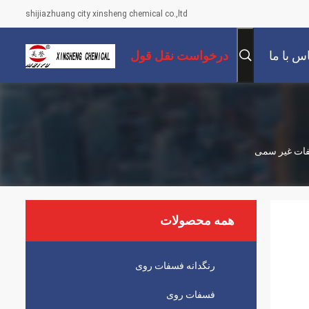
shijiazhuang city xinsheng chemical co.,ltd
س با ما
درخواست نقل قول
سفات غیر سمی
همه محصولات
رنگدانه فسفات روی
فسفات روی