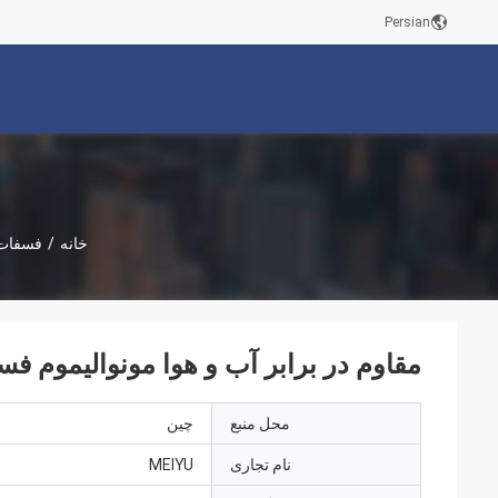
Persian
خانه
/
فسفات 
مقاوم در برابر آب و هوا مونوالیموم 
محل منبع
چين
نام تجاری
MEIYU