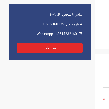
تماس با شخص :
孙会娜
شماره تلفن :
15232160175
WhatsApp :
+8615232160175
مخاطب