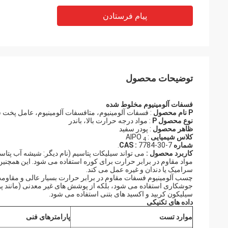
پیام فرستادن
توضیحات محصول
فسفات آلومینیوم مخلوط شده
P نام محصول
: فسفات آلومینیوم، متافسفات آلومینیوم، عامل پخت 
نوع محصول P
: مواد درجه حرارت بالا، باندر
ظاهر محصول
: پودر سفید
کلاس شیمیایی
: AlPO
4
شماره CAS
7784-30-7.
:
کاربرد محصول
:
می تواند سیلیکات پتاسیم (نام دیگر: شیشه آب پتاسیم
مواد مقاوم در برابر حرارت برای کوره استفاده می شود. این همچ
سرامیک یا دندان و غیره عمل می کند.
چسب آلومینیوم فسفات مقاوم در برابر حرارت بسیار عالی و مقاومت 
جوشکاری استفاده می شود، بلکه از پوشش های غیر معدنی (مانند پوشش
سیلیکون کربید و اکسید های بتنی استفاده می شود.
داده های تکنیکی
موارد تست
پارامترهای فنی