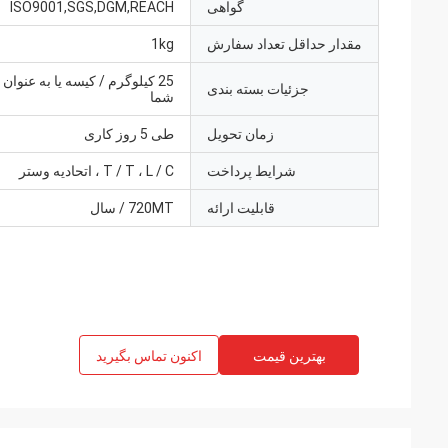
گواهی
ISO9001,SGS,DGM,REACH
مقدار حداقل تعداد سفارش
1kg
25 کیلوگرم / کیسه یا به عنو
جزئیات بسته بندی
شما
زمان تحویل
طی 5 روز کاری
شرایط پرداخت
T / T ، L / C ، اتحادیه وستر
قابلیت ارائه
720MT / سال
بهترین قیمت
اکنون تماس بگیرید