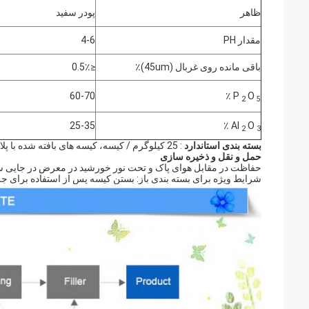
ظاهر
پودر سفید
مقدار PH
4-6
باقی مانده روی غربال (45um)٪
≤0.5٪
60-70
٪
P
O
2
5
25-35
٪
Al
O
2
3
بسته بندی استاندارد
: 25 کیلوگرم / کیسه، کیسه های بافته شده با پلاستیک و پوشش پلاستیکی و یا کیسه های کاغذی کامپوزیت.
حمل و نقل و ذخیره سازی
حفاظت در مقابل هوای پاک و تحت نور خورشید در معرض در جایی سرد
شرایط ویژه برای بسته بندی باز: بستن کیسه پس از استفاده برای ج